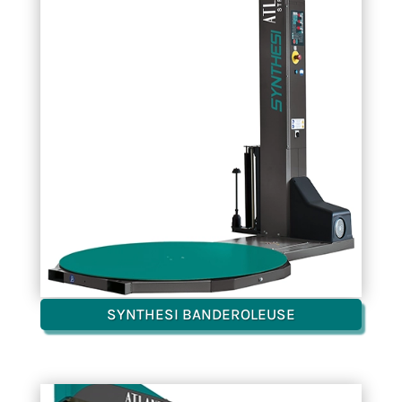
Synt
l’
SYNTHESI BANDEROLEUSE