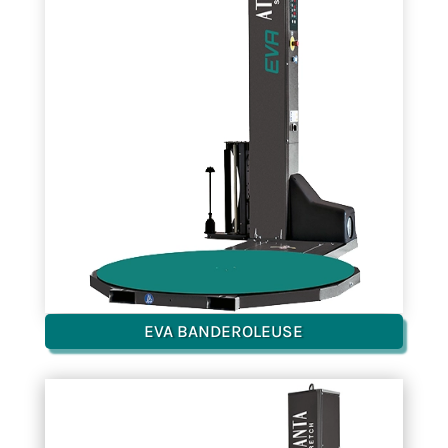
La
l’u
EVA BANDEROLEUSE
S